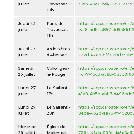
juillet
Travassac -
c7a3-49e0-bf42-270693b1
10h
Jeudi 23
Pans de
https://app.caroster.io/en
juillet
Travassac -
eaf8-4d6f-a897-3d9586112
11h
Jeudi 23
Ardoisières
https://app.caroster.io/en
juillet
d'Allassac
722d-42a3-bff7-2bd753b5
Samedi
Collonges-
https://app.caroster.io/en
25 juillet
la-Rouge
4d77-45c3-ac8b-9d5d0f60
Lundi 27
Le Saillant -
https://app.caroster.io/en/
juillet
17h
41a8-4b5e-abb7-d496edd
Lundi 27
Le Saillant -
https://app.caroster.io/en/
juillet
20h
9ebe-452d-ae73-f74020c
Mercredi
Église de
https://app.caroster.io/en
29 juillet
Malemort
7264-43ab-898f-da5d0a61