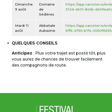
Dimanche
Domaine
https://app.caroster.io/en
9 août
de
312d-4b01-845b-d459ea5
Sédières
Mardi 11
Abbatiale
https://app.caroster.io/en/
août
Aubazine
6ff6-4790-b1f4-3060f6655
QUELQUES CONSEILS
Anticipez
: Plus votre trajet est posté tôt, plus
vous aurez de chances de trouver facilement
des compagnons de route.