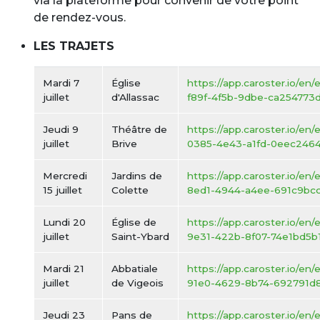
via la plateforme pour convenir de votre point
de rendez-vous.
LES TRAJETS
Mardi 7
Église
https://app.caroster.io/en
juillet
d'Allassac
f89f-4f5b-9dbe-ca254773
Jeudi 9
Théâtre de
https://app.caroster.io/en/
juillet
Brive
0385-4e43-a1fd-0eec2464
Mercredi
Jardins de
https://app.caroster.io/en
15 juillet
Colette
8ed1-4944-a4ee-691c9bc
Lundi 20
Église de
https://app.caroster.io/en
juillet
Saint-Ybard
9e31-422b-8f07-74e1bd5b
Mardi 21
Abbatiale
https://app.caroster.io/en/
juillet
de Vigeois
91e0-4629-8b74-692791d
Jeudi 23
Pans de
https://app.caroster.io/en