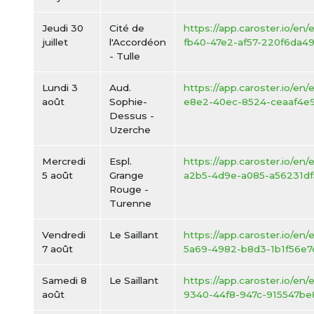
Jeudi 30
Cité de
https://app.caroster.io/en
juillet
l'Accordéon
fb40-47e2-af57-220f6da49
- Tulle
Lundi 3
Aud.
https://app.caroster.io/en/
août
Sophie-
e8e2-40ec-8524-ceaaf4e
Dessus -
Uzerche
Mercredi
Espl.
https://app.caroster.io/en
5 août
Grange
a2b5-4d9e-a085-a56231df
Rouge -
Turenne
Vendredi
Le Saillant
https://app.caroster.io/en
7 août
5a69-4982-b8d3-1b1f56e7
Samedi 8
Le Saillant
https://app.caroster.io/en
août
9340-44f8-947c-915547be