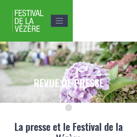
Aller au contenu principal
Média du slide
Image
REVUE DE PRESSE
Texte du slide
La presse et le Festival de la