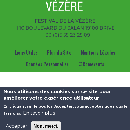
FESTIVAL DE LA VÉZÈRE
| 10 BOULEVARD DU SALAN 19100 BRIVE
|
+33 (0)5 55 23 25 09
Menu Pied de page
Liens Utiles
Plan du Site
Mentions Légales
Données Personnelles
©Comevents
Nous utilisons des cookies sur ce site pour
améliorer votre expérience utilisateur
En cliquant sur le bouton Accepter, vous acceptez que nous le
En savoir plus
fassions.
Accepter
Non, merci.