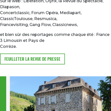
Sur le web : Libération, Olyrix, la Revue du Spectacle,
Diapason,
Concertclassic, Forum Opéra, Mediapart,
ClassicToulouse, Resmusica,
Francevisiting, Gang Flow, Classicnews,
et bien sûr des reportages comme chaque été : France
3 Limousin et Pays de
Corrèze.
FEUILLETER LA REVUE DE PRESSE
Image