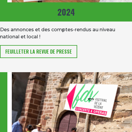
2024
Des annonces et des comptes-rendus au niveau
national et local !
FEUILLETER LA REVUE DE PRESSE
Image