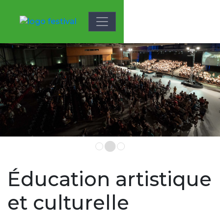
Aller au contenu principal
Média du slide
Image
Éducation artistique
et culturelle