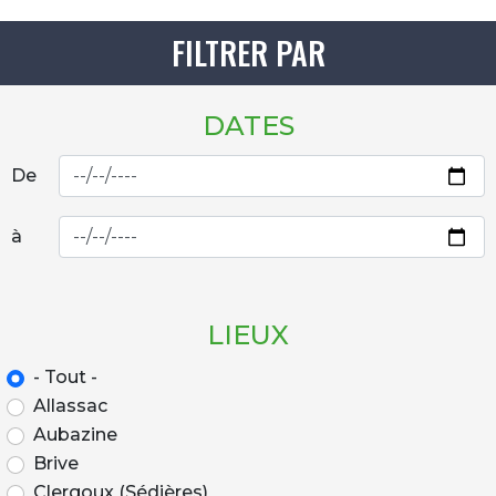
FILTRER PAR
DATES
De
à
LIEUX
- Tout -
Allassac
Aubazine
Brive
Clergoux (Sédières)